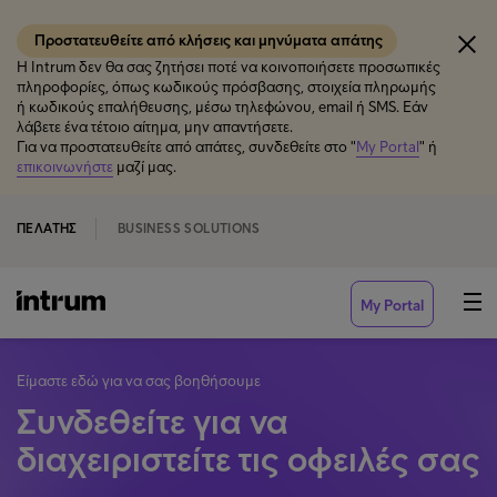
Προστατευθείτε από κλήσεις και μηνύματα απάτης
Η Intrum δεν θα σας ζητήσει ποτέ να κοινοποιήσετε προσωπικές
πληροφορίες, όπως κωδικούς πρόσβασης, στοιχεία πληρωμής
ή κωδικούς επαλήθευσης, μέσω τηλεφώνου, email ή SMS. Εάν
λάβετε ένα τέτοιο αίτημα, μην απαντήσετε.
Για να προστατευθείτε από απάτες, συνδεθείτε στο "
My Portal
" ή
επικοινωνήστε
μαζί μας.
ΠΕΛΆΤΗΣ
BUSINESS SOLUTIONS
My Portal
Είμαστε εδώ για να σας βοηθήσουμε
Συνδεθείτε για να
διαχειριστείτε τις οφειλές σας