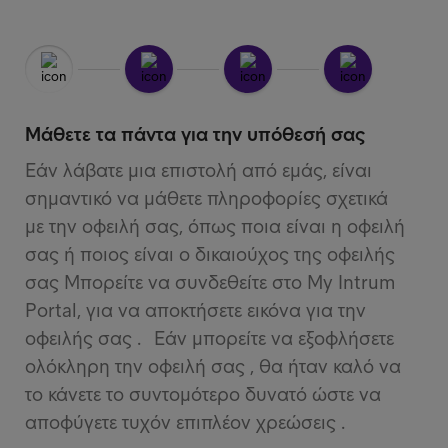
προσωπικών σας κωδικών στο Taxisnet και
2) Υπάρχει περίπτωση κατά την επεξεργασία του
ακολουθώντας τις οδηγίες που θα βρείτε στην
αιτήματος σας από το νομικό τμήμα να ζητηθεί κάποιο
ενότητα «Ψηφιακή βεβαίωση Εγγράφου» στην
επιπλέον δικαιολογητικό.
ιστοσελίδα Gov.gr πατώντας
εδώ
.
Εάν επιθυμείτε να υποβάλλετε κάποιο αίτημα σχετικά
Μέσω ΚΕΠ.
με την οφειλή σας, επικοινωνήστε μαζί μας μέσω της
Μάθετε τα πάντα για την υπόθεσή σας
Στη συνέχεια, μπορείτε να υποβάλλετε ηλεκτρονικά το
Φόρμας Επικοινωνίας που θα βρείτε
εδώ
.
αίτημα της εξουσιοδότησης μέσω της Φόρμας
Εάν λάβατε μια επιστολή από εμάς, είναι
Επικοινωνίας που θα βρείτε
εδώ
.
σημαντικό να μάθετε πληροφορίες σχετικά
Αφού ανοίξετε την Φόρμα Επικοινωνίας, συμπληρώστε
με την οφειλή σας, όπως ποια είναι η οφειλή
τα προσωπικά στοιχεία σας, επιλέξτε στην ενότητα
σας ή ποιος είναι ο δικαιούχος της οφειλής
«Θέλω να επισυνάψω ένα έγγραφο» την επιλογή
σας Μπορείτε να συνδεθείτε στο My Intrum
«Εξουσιοδότηση / πληρεξούσιο» και τέλος επισυνάψτε
Portal, για να αποκτήσετε εικόνα για την
την εξουσιοδότηση σας.
οφειλής σας . Εάν μπορείτε να εξοφλήσετε
ολόκληρη την οφειλή σας , θα ήταν καλό να
το κάνετε το συντομότερο δυνατό ώστε να
αποφύγετε τυχόν επιπλέον χρεώσεις .