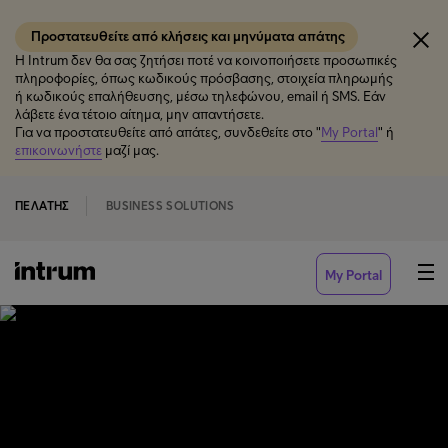
Προστατευθείτε από κλήσεις και μηνύματα απάτης
Η Intrum δεν θα σας ζητήσει ποτέ να κοινοποιήσετε προσωπικές
πληροφορίες, όπως κωδικούς πρόσβασης, στοιχεία πληρωμής
ή κωδικούς επαλήθευσης, μέσω τηλεφώνου, email ή SMS. Εάν
λάβετε ένα τέτοιο αίτημα, μην απαντήσετε.
Για να προστατευθείτε από απάτες, συνδεθείτε στο "
My Portal
" ή
επικοινωνήστε
μαζί μας.
ΠΕΛΆΤΗΣ
BUSINESS SOLUTIONS
My Portal