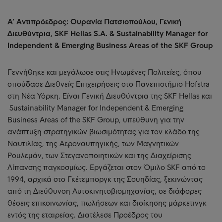
Α’ Αντιπρόεδρος: Ουρανία Πατσιοπούλου, Γενική
Διευθύντρια, SKF Hellas S.A. & Sustainability Manager for
Independent & Emerging Business Areas of the SKF Group
Γεννήθηκε και μεγάλωσε στις Ηνωμένες Πολιτείες, όπου
σπούδασε Διεθνείς Επιχειρήσεις στο Πανεπιστήμιο Hofstra
στη Νέα Υόρκη. Είναι Γενική Διευθύντρια της SKF Hellas και
Sustainability Manager for Independent & Emerging
Business Areas of the SKF Group, υπεύθυνη για την
ανάπτυξη στρατηγικών βιωσιμότητας για τον κλάδο της
Ναυτιλίας, της Αεροναυπηγικής, των Μαγνητικών
Ρουλεμάν, των Στεγανοποιητικών και της Διαχείρισης
Λίπανσης παγκοσμίως. Εργάζεται στον Όμιλο SKF από το
1994, αρχικά στο Γκέτεμποργκ της Σουηδίας, ξεκινώντας
από τη Διεύθυνση Αυτοκινητοβιομηχανίας, σε διάφορες
θέσεις επικοινωνίας, πωλήσεων και διοίκησης μάρκετινγκ
εντός της εταιρείας. Διατέλεσε Προέδρος του