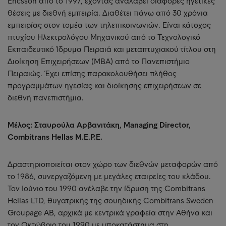
Ericsson από το 1997, έχοντας αναλάβει διάφορες ηγετικές
θέσεις με διεθνή εμπειρία. Διαθέτει πάνω από 30 χρόνια
εμπειρίας στον τομέα των τηλεπικοινωνιών. Είναι κάτοχος
πτυχίου Ηλεκτρολόγου Μηχανικού από το Τεχνολογικό
Εκπαιδευτικό Ίδρυμα Πειραιά και μεταπτυχιακού τίτλου στη
Διοίκηση Επιχειρήσεων (MBA) από το Πανεπιστήμιο
Πειραιώς. Έχει επίσης παρακολουθήσει πλήθος
προγραμμάτων ηγεσίας και διοίκησης επιχειρήσεων σε
διεθνή πανεπιστήμια.
Μέλος: Σταυρούλα Αρβανιτάκη, Managing Director,
Combitrans Hellas M.E.P.E.
Δραστηριοποιείται στον χώρο των διεθνών μεταφορών από
το 1986, συνεργαζόμενη με μεγάλες εταιρείες του κλάδου.
Τον Ιούνιο του 1990 ανέλαβε την ίδρυση της Combitrans
Hellas LTD, θυγατρικής της σουηδικής Combitrans Sweden
Groupage AB, αρχικά με κεντρικά γραφεία στην Αθήνα και
τον Οκτώβριο του 1990 με υποκατάστημα στη