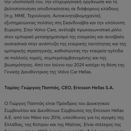
την υλοποίησή του, την επιχειρησιακή οργάνωση και τη
βελτιστοποίηση αποδοτικότητας σε διάφορους κλάδους
(π.χ. ΜΜΕ, Τεχνολογία, Αυτοκινητοβιομηχανία),
εξυπηρετώντας πελάτες στη Σκανδιναβία και την υπόλοιπη
Ευρώπη. Στην Volvo Cars, ανέλαβε πρωταγωνιστικό ρόλο
στον εμπορικό μετασχηματισμό της εταιρείας και συνέβαλε
ουσιαστικά στην ανάπτυξη της εταιρικής ταυτότητας και της
εμπορικής στρατηγικής, καθιστώντας την εταιρεία ηγέτιδα
σε πολλούς τομείς, συμπεριλαμβανομένης και της
βιωσιμότητας. Από τον Ιούνιο του 2024 κατέχει τη θέση της
Γενικής Διευθύντριας της Volvo Car Hellas.
Ταμίας: Γεώργιος Παππάς, CEO, Ericsson Hellas S.A.
Ο Γιώργος Παππάς είναι Πρόεδρος του Διοικητικού
Συμβουλίου και Διευθύνων Σύμβουλος της Ericsson Hellas
A.E. από τον Μάιο του 2016, υπεύθυνος για τις αγορές της
Ελλάδας, της Κύπρου και της Μάλτας. Είναι στέλεχος της