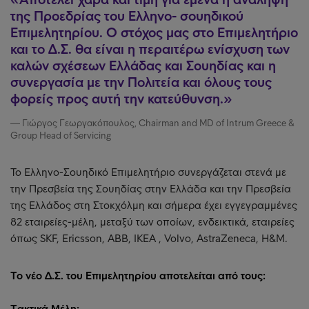
της Προεδρίας του Ελληνο- σουηδικού
Επιμελητηρίου. Ο στόχος μας στο Επιμελητήριο
και το Δ.Σ. θα είναι η περαιτέρω ενίσχυση των
καλών σχέσεων Ελλάδας και Σουηδίας και η
συνεργασία με την Πολιτεία και όλους τους
φορείς προς αυτή την κατεύθυνση.
Γιώργος Γεωργακόπουλος, Chairman and MD of Intrum Greece &
Group Head of Servicing
Το Ελληνο-Σουηδικό Επιμελητήριο συνεργάζεται στενά με
την Πρεσβεία της Σουηδίας στην Ελλάδα και την Πρεσβεία
της Ελλάδος στη Στοκχόλμη και σήμερα έχει εγγεγραμμένες
82 εταιρείες-μέλη, μεταξύ των οποίων, ενδεικτικά, εταιρείες
όπως SKF, Ericsson, ABB, IKEA , Volvo, AstraZeneca, H&M.
To νέο Δ.Σ. του Επιμελητηρίου αποτελείται από τους:
Tακτικά Μέλη: