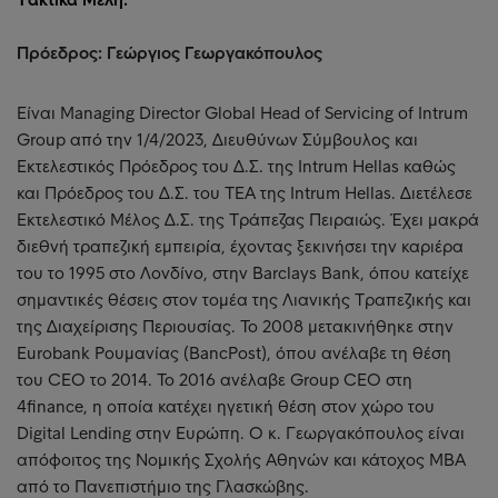
Πρόεδρος: Γεώργιος Γεωργακόπουλος
Είναι Managing Director Global Head of Servicing of Intrum
Group από την 1/4/2023, Διευθύνων Σύμβουλος και
Εκτελεστικός Πρόεδρος του Δ.Σ. της Intrum Hellas καθώς
και Πρόεδρος του Δ.Σ. του ΤΕΑ της Intrum Hellas. Διετέλεσε
Εκτελεστικό Μέλος Δ.Σ. της Τράπεζας Πειραιώς. Έχει μακρά
διεθνή τραπεζική εμπειρία, έχοντας ξεκινήσει την καριέρα
του το 1995 στο Λονδίνο, στην Barclays Bank, όπου κατείχε
σημαντικές θέσεις στον τομέα της Λιανικής Τραπεζικής και
της Διαχείρισης Περιουσίας. Το 2008 μετακινήθηκε στην
Eurobank Ρουμανίας (BancPost), όπου ανέλαβε τη θέση
του CEO το 2014. Το 2016 ανέλαβε Group CEO στη
4finance, η οποία κατέχει ηγετική θέση στον χώρο του
Digital Lending στην Ευρώπη. Ο κ. Γεωργακόπουλος είναι
απόφοιτος της Νομικής Σχολής Αθηνών και κάτοχος MBA
από το Πανεπιστήμιο της Γλασκώβης.