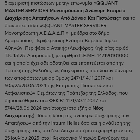
διαχειριστή πιστώσεων με την επωνυμία «
QQUANT
MASTER SERVICER Μονοπρόσωπη Ανώνυμη Εταιρεία
Διαχείρισης Απαιτήσεων Από Δάνεια Και Πιστώσεις
» και το
διακριτικό τίτλο «QQUANT MASTER SERVICER
Μονοπρόσωπη Α.Ε.Δ.Α.Δ.Π.», με έδρα στο δήμο
Αμαρουσίου, Περιφερειακή Ενότητα Βορείου Τομέα
Αθηνών, Περιφέρεια Αττικής (Λεωφόρος Κηφισίας αρ.66,
Τ.Κ. 15125, Αμαρούσιο), με αριθμό Γ.Ε.ΜΗ. 143190101000
και η οποία έχει αδειοδοτηθεί και εποπτεύεται από την
Τράπεζα της Ελλάδος ως διαχειριστής πιστώσεων δυνάμει
των αποφάσεων με αριθμούς 247/1/14.11.2017 και
505/23/28.06.2024 της Επιτροπής Πιστωτικών και
Ασφαλιστικών Θεμάτων της Τράπεζας της Ελλάδος, που
δημοσιεύθηκαν στα ΦΕΚ Β’ 4171/30.11.2017 και
3744/28.06.2024 αντίστοιχα (στο εξής ο
Νέος
Διαχειριστής
). Τόσο η λύση της ανωτέρω διαχείρισης των
Απαιτήσεων από την Intrum Hellas όσο και η ανάθεση της
διαχείρισής τους στο Νέο Διαχειριστή καταχωρήθηκαν στις
25 Ιουλίου 2025 στο Ηλεκτρονικό Μητρώο Ενεχύρων του