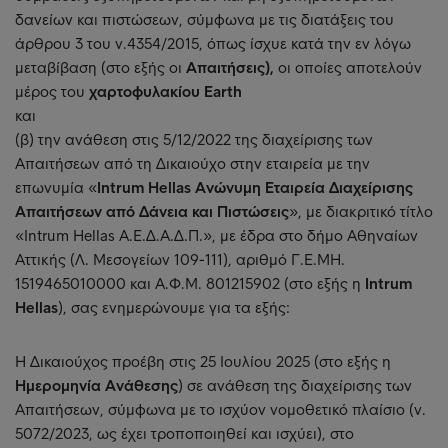
δανείων και πιστώσεων, σύμφωνα με τις διατάξεις του
άρθρου 3 του ν.4354/2015, όπως ίσχυε κατά την εν λόγω
μεταβίβαση (στο εξής οι
Απαιτήσεις),
οι οποίες αποτελούν
μέρος του
χαρτοφυλακίου Earth
και
(β) την ανάθεση στις 5/12/2022 της διαχείρισης των
Απαιτήσεων από τη Δικαιούχο στην εταιρεία με την
επωνυμία «
Intrum Hellas Ανώνυμη Εταιρεία Διαχείρισης
Απαιτήσεων από Δάνεια και Πιστώσεις
», με διακριτικό τίτλο
«Intrum Hellas Α.Ε.Δ.Α.Δ.Π.», με έδρα στο δήμο Αθηναίων
Αττικής (Λ. Μεσογείων 109-111), αριθμό Γ.Ε.ΜΗ.
1519465010000 και Α.Φ.Μ. 801215902 (στο εξής η
Intrum
Hellas
), σας ενημερώνουμε για τα εξής:
Η Δικαιούχος προέβη στις 25 Ιουλίου 2025 (στο εξής η
Ημερομηνία Ανάθεσης
) σε ανάθεση της διαχείρισης των
Απαιτήσεων, σύμφωνα με το ισχύον νομοθετικό πλαίσιο (ν.
5072/2023, ως έχει τροποποιηθεί και ισχύει), στο