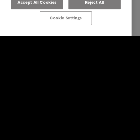
Accept All Cookies
Reject All
Cookie Settings
Επενδυτές
Υπηρεσίες
Κλάδοι
Έρευνες και αναλύσεις