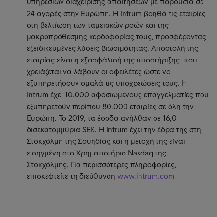
υπηρεσιών διαχείρισης απαιτήσεων με παρουσία σε
24 αγορές στην Ευρώπη. Η Intrum βοηθά τις εταιρίες
στη βελτίωση των ταμειακών ροών και της
μακροπρόθεσμης κερδοφορίας τους, προσφέροντας
εξειδικευμένες λύσεις βιωσιμότητας. Αποστολή της
εταιρίας είναι η εξασφάλισή της υποστήριξης που
χρειάζεται να λάβουν οι οφειλέτες ώστε να
εξυπηρετήσουν ομαλά τις υποχρεώσεις τους. Η
Intrum έχει 10.000 αφοσιωμένους επαγγελματίες που
εξυπηρετούν περίπου 80.000 εταιρίες σε όλη την
Ευρώπη. Το 2019, τα έσοδα ανήλθαν σε 16,0
δισεκατομμύρια SEK. Η Intrum έχει την έδρα της στη
Στοκχόλμη της Σουηδίας και η μετοχή της είναι
εισηγμένη στο Xρηματιστήριο Nasdaq της
Στοκχόλμης. Για περισσότερες πληροφορίες,
επισκεφτείτε τη διεύθυνση
www.intrum.com