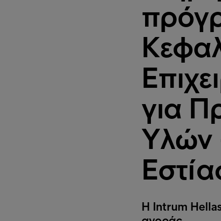
πρόγρ
Κεφαλ
Επιχε
για Π
Υλών 
Εστία
Η Intrum Hella
αγοράς.