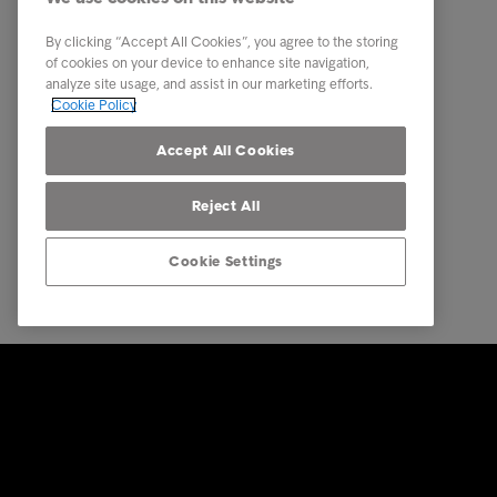
Κλάδοι
Επικοιν
By clicking “Accept All Cookies”, you agree to the storing
Έρευνες και αναλύσεις
Τα νέα 
of cookies on your device to enhance site navigation,
analyze site usage, and assist in our marketing efforts.
Σχετικά με την Intrum
Cookie Policy
Πιστοποιήσεις ISO
Accept All Cookies
Reject All
Cookie Settings
© Intrum 2025
Προστασί