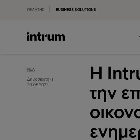
ΠΕΛΆΤΗΣ
BUSINESS SOLUTIONS
Η Intr
ΝΈΑ
Δημοσιεύτηκε
την ε
20.05.2021
οικον
ενημε