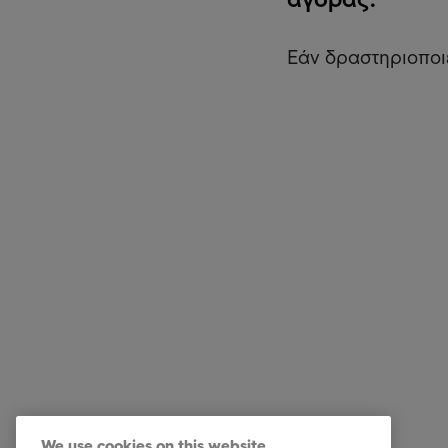
Εάν δραστηριοποιε
Επενδυτές
Γρήγορ
Υπηρεσίες
Καριέρα
We use cookies on this website