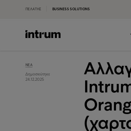
ΠΕΛΆΤΗΣ
BUSINESS SOLUTIONS
Αλλαγ
ΝΈΑ
Δημοσιεύτηκε
Intru
24.12.2025
Orang
(χαρτ