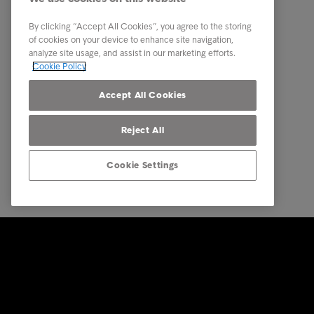
Κλάδοι
Επικοιν
By clicking “Accept All Cookies”, you agree to the storing
Έρευνες και αναλύσεις
Τα νέα 
of cookies on your device to enhance site navigation,
analyze site usage, and assist in our marketing efforts.
Σχετικά με την Intrum
Cookie Policy
Πιστοποιήσεις ISO
Accept All Cookies
Reject All
Cookie Settings
© Intrum 2025
Προστασί