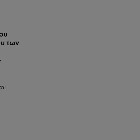
ίου
ου των
e
και