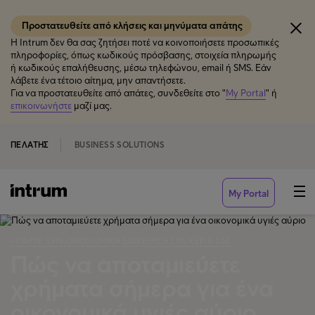
Προστατευθείτε από κλήσεις και μηνύματα απάτης
Η Intrum δεν θα σας ζητήσει ποτέ να κοινοποιήσετε προσωπικές
πληροφορίες, όπως κωδικούς πρόσβασης, στοιχεία πληρωμής
ή κωδικούς επαλήθευσης, μέσω τηλεφώνου, email ή SMS. Εάν
λάβετε ένα τέτοιο αίτημα, μην απαντήσετε.
Για να προστατευθείτε από απάτες, συνδεθείτε στο "
My Portal
" ή
επικοινωνήστε
μαζί μας.
ΠΕΛΆΤΗΣ
BUSINESS SOLUTIONS
My Portal
‹ ΠΆΡΤΕ ΤΗΝ ΟΙΚΟΝΟΜΙΚΉ ΔΙΑΧΕΊΡΙΣΗ ΣΤΑ ΧΈΡΙΑ ΣΑΣ
Πώς να αποταμιεύετε
χρήματα σήμερα για ένα
οικονομικά υγιές αύριο