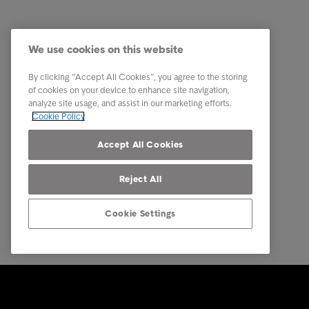
Πελάτης
Κανονιστ
Λάβατε επιστολή
Διαχείρ
We use cookies on this website
Χρήσιμες Συμβουλές
Εταιρεί
By clicking “Accept All Cookies”, you agree to the storing
Επικοινωνία
Προστασ
of cookies on your device to enhance site navigation,
analyze site usage, and assist in our marketing efforts.
Καριέρα
Κώδικας
Cookie Policy
Πιστοποίηση ISO
Accept All Cookies
Reject All
Cookie Settings
© Intrum 2025
Προστασί