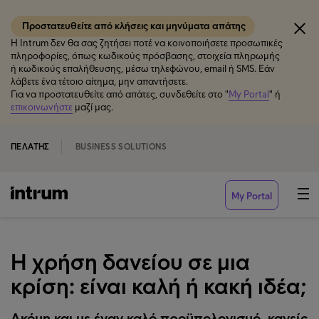
Προστατευθείτε από κλήσεις και μηνύματα απάτης
Η Intrum δεν θα σας ζητήσει ποτέ να κοινοποιήσετε προσωπικές
πληροφορίες, όπως κωδικούς πρόσβασης, στοιχεία πληρωμής
ή κωδικούς επαλήθευσης, μέσω τηλεφώνου, email ή SMS. Εάν
λάβετε ένα τέτοιο αίτημα, μην απαντήσετε.
Για να προστατευθείτε από απάτες, συνδεθείτε στο "
My Portal
" ή
επικοινωνήστε
μαζί μας.
ΠΕΛΆΤΗΣ
BUSINESS SOLUTIONS
My Portal
Η χρήση δανείου σε μια
κρίση: είναι καλή ή κακή ιδέα;
Ακόμη και με έναν καλό προϋπολογισμό, κανείς