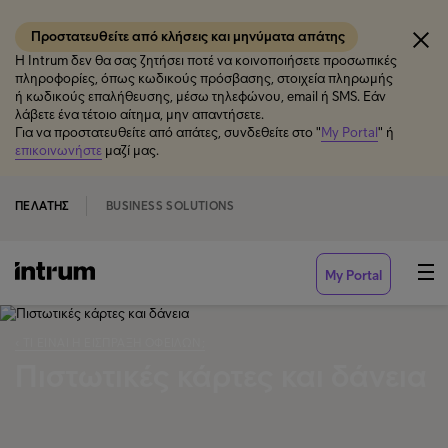
Προστατευθείτε από κλήσεις και μηνύματα απάτης
Η Intrum δεν θα σας ζητήσει ποτέ να κοινοποιήσετε προσωπικές
πληροφορίες, όπως κωδικούς πρόσβασης, στοιχεία πληρωμής
ή κωδικούς επαλήθευσης, μέσω τηλεφώνου, email ή SMS. Εάν
λάβετε ένα τέτοιο αίτημα, μην απαντήσετε.
Για να προστατευθείτε από απάτες, συνδεθείτε στο "
My Portal
" ή
επικοινωνήστε
μαζί μας.
ΠΕΛΆΤΗΣ
BUSINESS SOLUTIONS
My Portal
‹ ΤΙ ΕΊΝΑΙ Η ΕΊΣΠΡΑΞΗ ΟΦΕΙΛΏΝ;
Πιστωτικές κάρτες και δάνεια