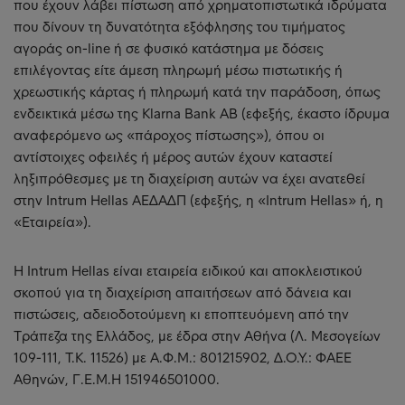
που έχουν λάβει πίστωση από χρηματοπιστωτικά ιδρύματα
που δίνουν τη δυνατότητα εξόφλησης του τιμήματος
αγοράς on-line ή σε φυσικό κατάστημα με δόσεις
επιλέγοντας είτε άμεση πληρωμή μέσω πιστωτικής ή
χρεωστικής κάρτας ή πληρωμή κατά την παράδοση, όπως
ενδεικτικά μέσω της Klarna Bank AB (εφεξής, έκαστο ίδρυμα
αναφερόμενο ως «πάροχος πίστωσης»), όπου οι
αντίστοιχες οφειλές ή μέρος αυτών έχουν καταστεί
ληξιπρόθεσμες με τη διαχείριση αυτών να έχει ανατεθεί
στην Intrum Hellas ΑΕΔΑΔΠ (εφεξής, η «Intrum Hellas» ή, η
«Εταιρεία»).
Η Intrum Hellas είναι εταιρεία ειδικού και αποκλειστικού
σκοπού για τη διαχείριση απαιτήσεων από δάνεια και
πιστώσεις, αδειοδοτούμενη κι εποπτευόμενη από την
Τράπεζα της Ελλάδος, με έδρα στην Αθήνα (Λ. Μεσογείων
109-111, Τ.Κ. 11526) με Α.Φ.Μ.: 801215902, Δ.Ο.Υ.: ΦΑΕΕ
Αθηνών, Γ.Ε.Μ.Η 151946501000.