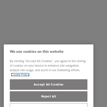
Customer
We use cookies on this website
Regulatory Framework
By clicking “Accept All Cookies”, you agree to the storing
This is Intrum
of cookies on your device to enhance site navigation,
analyze site usage, and assist in our marketing efforts.
Contact
Cookie Policy
Our locations
Accept All Cookies
Reject All