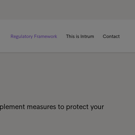
Regulatory Framework
This is Intrum
Contact
mplement measures to protect your