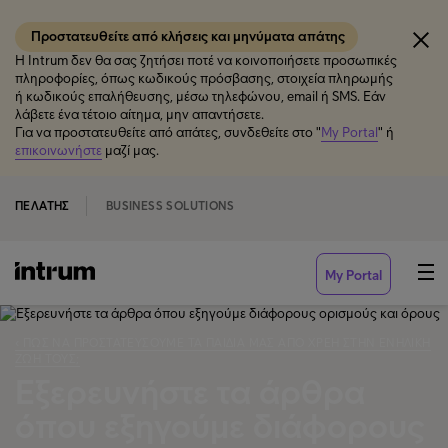
Προστατευθείτε από κλήσεις και μηνύματα απάτης
Η Intrum δεν θα σας ζητήσει ποτέ να κοινοποιήσετε προσωπικές
πληροφορίες, όπως κωδικούς πρόσβασης, στοιχεία πληρωμής
ή κωδικούς επαλήθευσης, μέσω τηλεφώνου, email ή SMS. Εάν
λάβετε ένα τέτοιο αίτημα, μην απαντήσετε.
Για να προστατευθείτε από απάτες, συνδεθείτε στο "
My Portal
" ή
επικοινωνήστε
μαζί μας.
ΠΕΛΆΤΗΣ
BUSINESS SOLUTIONS
My Portal
‹ ΠΏΣ ΝΑ ΠΡΟΣΤΑΤΕΎΣΟΥΜΕ ΤΑ ΠΑΙΔΙΆ ΜΑΣ ΑΠΌ ΧΡΈΗ ΣΤΗΝ ΕΝΉΛΙΚΗ
ΖΩΉ ΤΟΥΣ;
Εξερευνήστε τα άρθρα
όπου εξηγούμε διάφορους